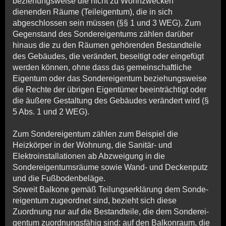
beziehungsweise die nicht zu Wohnzwecken
dienenden Räume (Teileigentum), die in sich
abgeschlossen sein müssen (§§ 1 und 3 WEG). Zum
Gegenstand des Sondereigentums zählen darüber
hinaus die zu den Räumen gehörenden Bestandteile
des Gebäudes, die verändert, beseitigt oder eingefügt
werden können, ohne dass das gemeinschaftliche
Eigentum oder das Son­der­ei­gen­tum be­zie­hungs­weise
die Rechte der übrigen Eigentümer beeinträchtigt oder
die äußere Gestaltung des Gebäudes verändert wird (§
5 Abs. 1 und 2 WEG).
Zum Sondereigentum zählen zum Beispiel die
Heizkörper in der Wohnung, die Sanitär- und
Elektroinstallationen ab Abzweigung in die
Sondereigentumsräume sowie Wand- und Deckenputz
und die Fußbodenbeläge.
Soweit Balkone gemäß Teilungserklärung dem Son­de­
rei­gen­tum zu­ge­ordnet sind, bezieht sich diese
Zuordnung nur auf die Be­stand­teile, die dem Son­de­rei­
gen­tum zuordnungsfähig sind: auf den Balkonraum, die