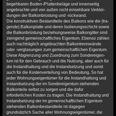
begehbaren Boden-/­Platten­be­läge und in­nen­sei­tig
angebrachte und von außen nicht einsehbare Verklei­
dungen der Balkonbrüstung und -rückwand.
Die konstruktiven Bestandteile des Balkons wie die (tra­
gen­de) Bal­kon­platte und deren Isolierungsschicht sowie
die Bal­kon­brüs­tung beziehungsweise Balkongitter sind
zwingend ge­mein­schaft­liches Eigentum. Ebenso zählen
auch nach­träg­lich angebrachten Bal­kon­trenn­wände
oder -ver­gla­sun­gen zum gemeinschaftlichen Eigentum.
Diese Abgrenzung und Zuordnung zum Son­de­rei­gen­
tum ist für den Gebrauch und die Nutzung, aber auch für
die In­stand­hal­tung und die Instandsetzung und somit
auch für die Kos­ten­ver­tei­lung von Be­deutung. So hat
jeder Woh­nungs­eigen­tü­mer für die Instand­hal­tung und
Instandsetzung der im Son­de­rei­gen­tum stehenden
Balkonteile selbst zu sorgen und die dafür
erforderlichen Kosten zu tragen. Die In­stand­hal­tung und
Instandsetzung der im gemeinschaftlichen Ei­gen­tum
stehenden Balkonbestandteile ist dagegen
grundsätzlich Sache aller Woh­nungs­eigen­tümer, die