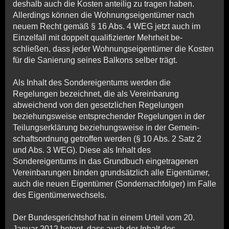
deshalb auch die Kosten an­teilig zu tragen haben.
Allerdings können die Woh­nungs­eigen­tü­mer nach
neuem Recht gemäß § 16 Abs. 4 WEG jetzt auch im
Ein­zel­fall mit doppelt qualifizierter Mehrheit be­
schließen, dass jeder Woh­nungs­eigen­tümer die Kosten
für die Sanierung seines Balkons selber trägt.
Als
Inhalt
des Sondereigentums werden die
Regelungen be­zeich­net, die als Vereinbarung
abweichend von den ge­setz­li­chen Regelungen
beziehungsweise entsprechender Re­ge­lun­gen in der
Teilungserklärung beziehungsweise in der Ge­mein­
schafts­ord­nung getroffen werden (§ 10 Abs. 2 Satz 2
und Abs. 3 WEG). Diese als Inhalt des
Sondereigentums in das Grundbuch ein­ge­tragenen
Vereinbarungen binden grundsätzlich alle Eigentümer,
auch die neuen Eigentümer (Sondernachfolger) im Falle
des Ei­gen­tümerwechsels.
Der Bundesgerichtshof hat in einem Urteil vom 20.
Januar 2012 betont, dass auch der Inhalt des