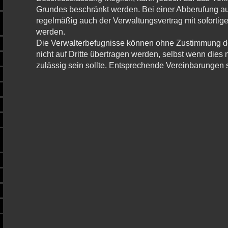
Grundes be­schränkt wer­den. Bei ei­ner Ab­be­ru­fung 
re­gel­mä­ßig auch der Ver­wal­tungs­ver­trag mit so­for­ti­
werden.
Die Verwalterbefugnisse können ohne Zu­stim­mung de
nicht auf Drit­te über­tra­gen wer­den, selbst wenn dies 
zu­läs­sig sein sollte. Ent­spre­chen­de Ver­ein­ba­run­gen 