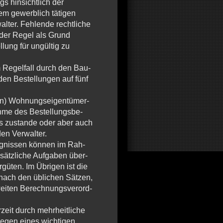
gs hinsichtlich der
em gewerblich tätigen
lter. Fehlende rechtliche
der Regel als Grund
lung für ungültig zu
m Re­gel­fall durch den Bau­
­den Be­stel­lun­gen auf fünf
en) Woh­nungs­ei­gen­tü­mer-
me des Be­stel­lungs­be­
ges zu­stan­de oder aber auch
en Ver­wal­ter.
g­nis­sen kön­nen im Rah­
ätz­li­che Auf­ga­ben über­
gü­ten. Im Üb­ri­gen ist die
ch nach den üb­li­chen Sät­zen,
i­ten Be­rech­nungs­ver­ord­
zeit durch mehr­heit­li­che
e­gen eines wich­ti­gen