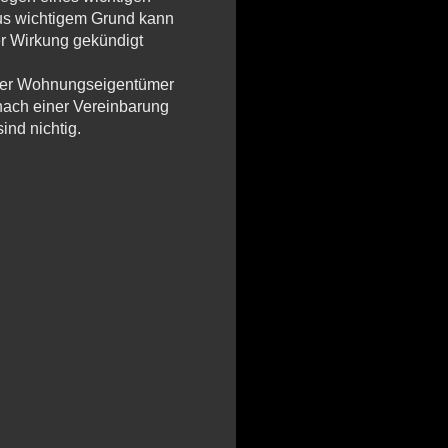
aus wich­tigem Grund kann
ger Wir­kung ge­kün­digt
r Woh­nungs­ei­gen­tü­mer
nach einer Ver­ein­ba­rung
sind nich­tig.