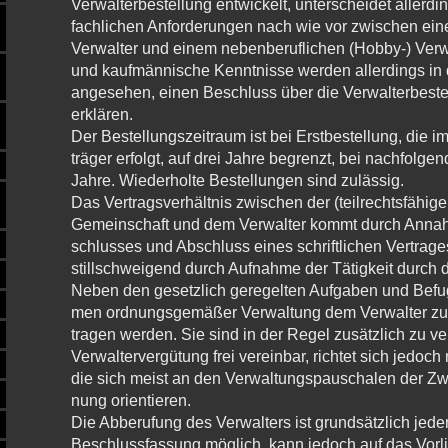
Verwalterbestellung entwickelt, unterscheidet allerdin
fachlichen Anforderungen nach wie vor zwischen ein
Verwalter und einem nebenberuflichen (Hobby-) Verwa
und kaufmännische Kenntnisse werden allerdings in 
angesehen, einen Beschluss über die Verwalterbestel
erklären.
Der Bestellungszeitraum ist bei Erst­be­stel­lung, die i
trä­ger er­folgt, auf drei Jah­re be­grenzt, bei nach­fol­gen
Jahre. Wie­der­holte Be­stel­lun­gen sind zu­läs­sig.
Das Vertragsverhältnis zwischen der (teilr­echts­fä­hi­g
Ge­mein­schaft und dem Ver­wal­ter kommt durch An­nah­
schlus­ses und Ab­schluss eines schrift­li­chen Ver­tra­
still­schwei­gend durch Auf­nah­me der Tä­tig­keit durch d
Neben den gesetzlich geregelten Auf­ga­ben und Be­fu
men ord­nungs­ge­mä­ßer Ver­wal­tung dem Ver­wal­ter zu­s
tra­gen wer­den. Sie sind in der Regel zu­sätz­lich zu ver­
Ver­wal­ter­ver­gü­tung frei ver­ein­bar, rich­tet sich je­do
die sich meist an den Ver­wal­tungs­pau­scha­len der Zwe
nung orien­tie­ren.
Die Ab­be­ru­fung des Verwalters ist grund­sätz­lich jeder­
Be­schluss­fas­sung mög­lich, kann je­doch auf das Vor­li